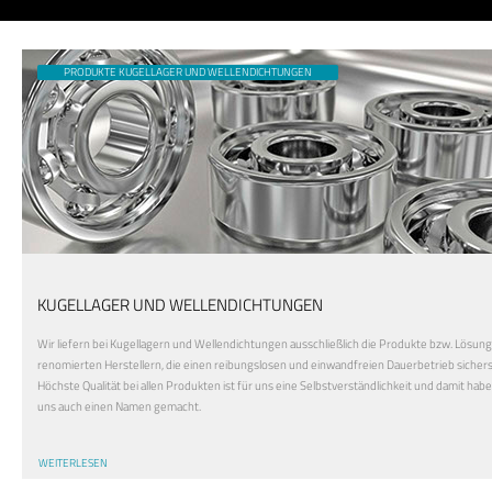
PRODUKTE KUGELLAGER UND WELLENDICHTUNGEN
KUGELLAGER UND WELLENDICHTUNGEN
Wir liefern bei Kugellagern und Wellendichtungen ausschließlich die Produkte bzw. Lösun
renomierten Herstellern, die einen reibungslosen und einwandfreien Dauerbetrieb sichers
Höchste Qualität bei allen Produkten ist für uns eine Selbstverständlichkeit und damit habe
uns auch einen Namen gemacht.
WEITERLESEN