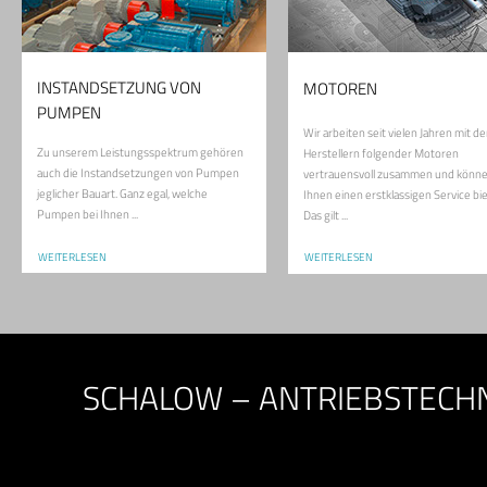
INSTANDSETZUNG VON
MOTOREN
PUMPEN
Wir arbeiten seit vielen Jahren mit d
Zu unserem Leistungsspektrum gehören
Herstellern folgender Motoren
auch die Instandsetzungen von Pumpen
vertrauensvoll zusammen und könn
jeglicher Bauart. Ganz egal, welche
Ihnen einen erstklassigen Service bi
Pumpen bei Ihnen ...
Das gilt ...
WEITERLESEN
WEITERLESEN
SCHALOW – ANTRIEBSTECHN