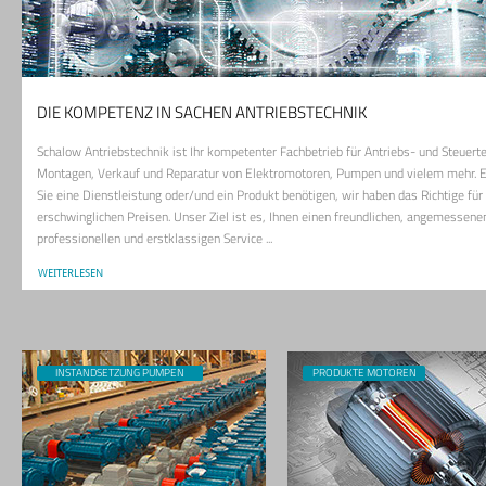
DIE KOMPETENZ IN SACHEN ANTRIEBSTECHNIK
Schalow Antriebstechnik ist Ihr kompetenter Fachbetrieb für Antriebs- und Steuerte
Montagen, Verkauf und Reparatur von Elektromotoren, Pumpen und vielem mehr. E
Sie eine Dienstleistung oder/und ein Produkt benötigen, wir haben das Richtige für 
erschwinglichen Preisen. Unser Ziel ist es, Ihnen einen freundlichen, angemessene
professionellen und erstklassigen Service ...
WEITERLESEN
INSTANDSETZUNG PUMPEN
PRODUKTE MOTOREN